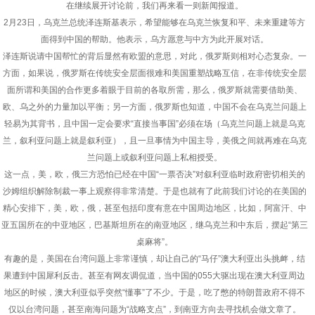
在继续展开讨论前，我们再来看一则新闻报道。
2月23日，乌克兰总统泽连斯基表示，希望能够在乌克兰恢复和平、未来重建等方
面得到中国的帮助。他表示，乌方愿意与中方为此开展对话。
泽连斯说请中国帮忙的背后显然有欧盟的意思，对此，俄罗斯则相对心态复杂。一
方面，如果说，俄罗斯在传统安全层面很难和美国重塑战略互信，在非传统安全层
面所谓和美国的合作更多着眼于目前的各取所需，那么，俄罗斯就需要借助美、
欧、乌之外的力量加以平衡；另一方面，俄罗斯也知道，中国不会在乌克兰问题上
轻易为其背书，且中国一定会要求“直接当事国”必须在场（乌克兰问题上就是乌克
兰，叙利亚问题上就是叙利亚），且一旦事情为中国主导，美俄之间就再难在乌克
兰问题上或叙利亚问题上私相授受。
这一点，美，欧，俄三方恐怕已经在中国“一票否决”对叙利亚临时政府密切相关的
沙姆组织解除制裁一事上观察得非常清楚。于是也就有了此前我们讨论的在美国的
精心安排下，美，欧，俄，甚至包括印度有意在中国周边地区，比如，阿富汗、中
亚五国所在的中亚地区，巴基斯坦所在的南亚地区，继乌克兰和中东后，摆起“第三
桌麻将”。
有趣的是，美国在台湾问题上非常谨慎，却让自己的“马仔”澳大利亚出头挑衅，结
果遭到中国犀利反击。甚至有网友调侃道，当中国的055大驱出现在澳大利亚周边
地区的时候，澳大利亚似乎突然“懂事”了不少。于是，吃了憋的特朗普政府不得不
仅以台湾问题，甚至南海问题为“战略支点”，到南亚方向去寻找机会做文章了。