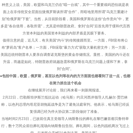
种意义上说，美国，欧盟和乌克兰仍在“唱一台戏”，其中一个重要戏码恐怕就是表
面上在非传统安全层面拉拢俄罗斯谈所谓“合作”，而暗地里用所谓“乌克兰重建计
划”给俄罗斯“下套”。当然，从目前阶段看，美国和俄罗斯在这份“合作意向”中，更
多是“各自借用，各取所需”，尤其是特朗普政府。拿到“合同”后首先用于缓和代言西
方资本利益的美国资本利益的内部矛盾是其眼下要务。
值得注意的是，近几天，有关美国“内斗”的传闻接踵而至。一方面，FBI宣布将公
布“萝莉岛”客户名单；一方面，FBI采取“暴力方式”获取大量机密文件；另一方面，
美国总统特朗普本人要亲自调查诺克斯堡的黄金存储情况。显然， 美国的内斗还在
升温，而越是如此，特朗普政府就越急需和俄罗斯在乌克兰问题上缓和下来，拿
到“合同”。
●包括中国，欧盟，俄罗斯，甚至以色列等在内的方方面面也都看到了这一点，也都
在努力抓住这个机会
在继续展开讨论前，我们再来看一则新闻报道。
2月22日，巴勒斯坦伊斯兰抵抗运动（哈马斯）约旦河西岸领导人扎赫尔·贾巴林
称，以色列总理内塔尼亚胡拖延战争是为了避免法庭审判。他表示，哈马斯已经反
复强调已经为停火协议第二阶段做好了准备。
当地时间2月23日，已故前任真主党领导人纳斯鲁拉的葬礼在黎巴嫩首都贝鲁特举
行，数十万民众前往葬礼现场向纳斯鲁拉告别。葬礼期间，以色列战机两次飞过上