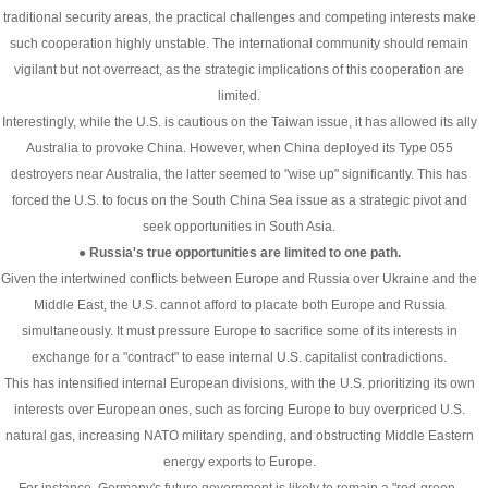
traditional security areas, the practical challenges and competing interests make
such cooperation highly unstable. The international community should remain
vigilant but not overreact, as the strategic implications of this cooperation are
limited.
Interestingly, while the U.S. is cautious on the Taiwan issue, it has allowed its ally
Australia to provoke China. However, when China deployed its Type 055
destroyers near Australia, the latter seemed to "wise up" significantly. This has
forced the U.S. to focus on the South China Sea issue as a strategic pivot and
seek opportunities in South Asia.
● Russia's true opportunities are limited to one path.
Given the intertwined conflicts between Europe and Russia over Ukraine and the
Middle East, the U.S. cannot afford to placate both Europe and Russia
simultaneously. It must pressure Europe to sacrifice some of its interests in
exchange for a "contract" to ease internal U.S. capitalist contradictions.
This has intensified internal European divisions, with the U.S. prioritizing its own
interests over European ones, such as forcing Europe to buy overpriced U.S.
natural gas, increasing NATO military spending, and obstructing Middle Eastern
energy exports to Europe.