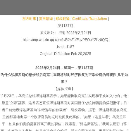
东方时事
|
贯日翻译
|
郑叔翻译
|
Certificate Translation
|
第1187期
原文出处： 衍射 2025年2月24日
https://mp.weixin.qq.com/s/R2sZufFqvPEOeYZI-z0QfQ
Issue 1187
Original: Diffraction Feb.20,2025
2025年2月24日，星期一，第1187期
为什么说俄罗斯幻想借战后乌克兰重建将战时经济恢复为正常经济的可能性 几乎为
零？
【媒体报道】
2月23日，乌克兰总统泽连斯基表示，如果能换取乌克兰实现和平或加入北约，他
愿意“立即”辞职。这番表态正值泽连斯基面对美国新任总统特朗普的猛烈批评，后
者日前炮轰泽连斯基为“未经选举的独裁者”，引发震动。据悉，泽连斯基是在乌克
兰首都基辅出席一个政府官员论坛时被问及此事的。“如果（这意味着）乌克兰和
平，如果你们真的需要我离开我的职位，我愿意。”泽连斯基说，“我可以用它（辞