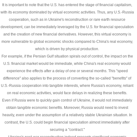
It is important to note that the U.S. has entered the stage of financial capitalism,
with its economy dominated by virtual economic activities. Thus, any U.S.-Russia
cooperation, such as in Ukraine's reconstruction or rare earth resource
development, can be immediately leveraged by the U.S. for financial speculation
and the creation of new financial derivatives. However, this virtual economy is
more vulnerable to global economic shocks compared to China's real economy,
which is driven by physical production.
For example, if the Persian Gulf situation spirals out of control, the impact on the
U.S. financial market would be immediate, while China's real economy would
experience the effects after a delay of one or several months. This "speed
difference" also applies to the process of converting the so-called "benefits" of
U.S.-Russia cooperation into tangible interests, where Russia's economy, reliant
on real economic activities, would face delays in realizing these benefits.
Even if Russia were to quickly gain control of Ukraine, it would not immediately
obtain tangible economic benefits. Moreover, Russia would need to invest
heavily, even under the assumption of a relatively stable Ukrainian situation. In
contrast, the U.S. could begin financial speculation almost immediately after
securing a "contract."