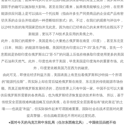
需要补充的是，如果单纯从对世界范围内能源供应影响的角度上观察，俄罗斯和美
国联手的确可以施加较大影响。甚至在我们看来，如果俄美能够拉上沙特，在世界
能源供应问题上是可以搞出一个托拉斯（指由许多生产同类商品的企业或产品有密
切关系的企业合并组成的一种垄断组织形式）的。不过，在我们的观察与评估中，
以沙特为首的海湾国家恐怕并无此意。因为他们已经将自己的未来寄托在既玩不了
新能源，更玩不了AI技术及应用的美俄之外。
此外，在我们的观察中，美国是有心大量抢占俄罗斯在南亚（印度），甚至东北亚
（日本、韩国）的能源市场份额。美国同意向印度出口“F-35”及生产线，首先一个
意图就是协助印度在俄罗斯出口“苏-57”的问题上压低价格换取印度使用更多的美国
产石油和天然气。此外，印度也有求于美国，毕竟美国是印度海外的重要市场。此
外，印度更依赖美国乃至西方的融资。
由此可见，即便在经济利益方面，美国表面上有意拉着俄罗斯和沙特搞一个所谓
的“能源托拉斯”，而实际上却在背后猛抢俄罗斯在南亚、东北亚的传统能源市场份
额。而真正能帮俄罗斯发展经济的，恐怕世界上只有中国一家。中国不仅可以大量
供应俄罗斯所需要的各类商品，也为俄罗斯经济恢复提供技术和市场。 所以，基于
传统安全层面很难构建战略互信的美俄，在非传统安全层面看似有“彼此靠近”的土
壤——也就是“利益”，但实际操作起来可谓困难重重。国际社会在战术层面对此要
提高警惕，但在战略层面也不用对此过度忧虑。
●面对今天的乌克兰和中东乱局（任尔东西南北风），中国依旧岿然不动