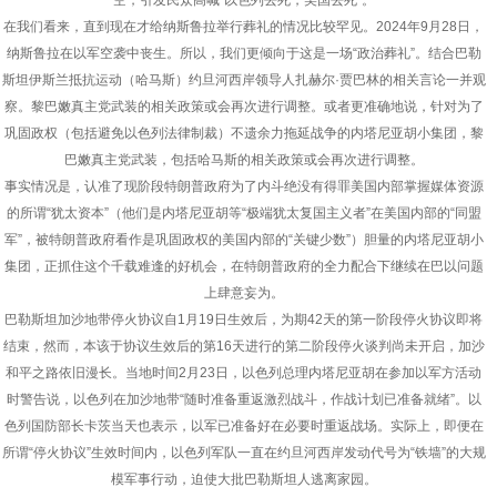
空，引发民众高喊“以色列去死，美国去死”。
在我们看来，直到现在才给纳斯鲁拉举行葬礼的情况比较罕见。2024年9月28日，
纳斯鲁拉在以军空袭中丧生。所以，我们更倾向于这是一场“政治葬礼”。结合巴勒
斯坦伊斯兰抵抗运动（哈马斯）约旦河西岸领导人扎赫尔·贾巴林的相关言论一并观
察。黎巴嫩真主党武装的相关政策或会再次进行调整。或者更准确地说，针对为了
巩固政权（包括避免以色列法律制裁）不遗余力拖延战争的内塔尼亚胡小集团，黎
巴嫩真主党武装，包括哈马斯的相关政策或会再次进行调整。
事实情况是，认准了现阶段特朗普政府为了内斗绝没有得罪美国内部掌握媒体资源
的所谓“犹太资本”（他们是内塔尼亚胡等“极端犹太复国主义者”在美国内部的“同盟
军”，被特朗普政府看作是巩固政权的美国内部的“关键少数”）胆量的内塔尼亚胡小
集团，正抓住这个千载难逢的好机会，在特朗普政府的全力配合下继续在巴以问题
上肆意妄为。
巴勒斯坦加沙地带停火协议自1月19日生效后，为期42天的第一阶段停火协议即将
结束，然而，本该于协议生效后的第16天进行的第二阶段停火谈判尚未开启，加沙
和平之路依旧漫长。当地时间2月23日，以色列总理内塔尼亚胡在参加以军方活动
时警告说，以色列在加沙地带“随时准备重返激烈战斗，作战计划已准备就绪”。以
色列国防部长卡茨当天也表示，以军已准备好在必要时重返战场。实际上，即便在
所谓“停火协议”生效时间内，以色列军队一直在约旦河西岸发动代号为“铁墙”的大规
模军事行动，迫使大批巴勒斯坦人逃离家园。