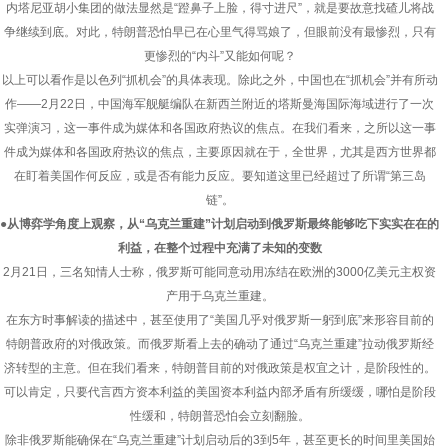
内塔尼亚胡小集团的做法显然是“蹬鼻子上脸，得寸进尺”，就是要故意找碴儿将战
争继续到底。对此，特朗普恐怕早已在心里气得骂娘了，但眼前没有最惨烈，只有
更惨烈的“内斗”又能如何呢？
以上可以看作是以色列“抓机会”的具体表现。除此之外，中国也在“抓机会”并有所动
作——2月22日，中国海军舰艇编队在新西兰附近的塔斯曼海国际海域进行了一次
实弹演习，这一事件成为媒体和各国政府热议的焦点。在我们看来，之所以这一事
件成为媒体和各国政府热议的焦点，主要原因就在于，全世界，尤其是西方世界都
在盯着美国作何反应，或是否有能力反应。要知道这里已经超过了所谓“第三岛
链”。
●从博弈学角度上观察，从“乌克兰重建”计划启动到俄罗斯最终能够吃下实实在在的
利益，在整个过程中充满了未知的变数
2月21日，三名知情人士称，俄罗斯可能同意动用冻结在欧洲的3000亿美元主权资
产用于乌克兰重建。
在东方时事解读的描述中，甚至使用了“美国几乎对俄罗斯一躬到底”来形容目前的
特朗普政府的对俄政策。而俄罗斯看上去的确动了通过“乌克兰重建”拉动俄罗斯经
济转型的主意。但在我们看来，特朗普目前的对俄政策是权宜之计，是阶段性的。
可以肯定，只要代言西方资本利益的美国资本利益内部矛盾有所缓缓，哪怕是阶段
性缓和，特朗普恐怕会立刻翻脸。
除非俄罗斯能确保在“乌克兰重建”计划启动后的3到5年，甚至更长的时间里美国始