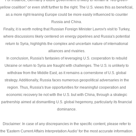
For instance, Germany's future government is likely to remain a "red-green-
yellow coalition" or even shift further to the right. The U.S. views this as beneficial,
as a more right-leaning Europe could be more easily influenced to counter
Russia and China.
Finally, it is worth noting that Russian Foreign Minister Lavrov's visit to Turkey,
where discussions likely centered on energy pipelines and Russia's potential
return to Syria, highlights the complex and uncertain nature of international
alliances and rivalries.
In conclusion, Russia's fantasies of leveraging U.S. cooperation to rebuild
Ukraine or return to Syria are fraught with challenges. The U.S. is unlikely to
withdraw from the Middle East, as it remains a cornerstone of U.S. global
strategy. Additionally, Russia faces numerous geopolitical adversaries in the
region. Thus, Russia's true opportunities for meaningful cooperation and
economic recovery lie not with the U.S. but with China, through a strategic
partnership aimed at dismantling U.S. global hegemony, particularly its financial
dominance.
Disclaimer: In case of any discrepancies in the specific content, please refer to
the 'Eastern Current Affairs Interpretation Audio' for the most accurate information.