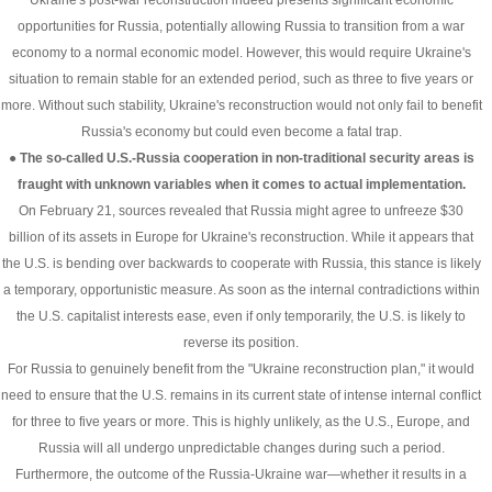
Ukraine's post-war reconstruction indeed presents significant economic
opportunities for Russia, potentially allowing Russia to transition from a war
economy to a normal economic model. However, this would require Ukraine's
situation to remain stable for an extended period, such as three to five years or
more. Without such stability, Ukraine's reconstruction would not only fail to benefit
Russia's economy but could even become a fatal trap.
● The so-called U.S.-Russia cooperation in non-traditional security areas is
fraught with unknown variables when it comes to actual implementation.
On February 21, sources revealed that Russia might agree to unfreeze $30
billion of its assets in Europe for Ukraine's reconstruction. While it appears that
the U.S. is bending over backwards to cooperate with Russia, this stance is likely
a temporary, opportunistic measure. As soon as the internal contradictions within
the U.S. capitalist interests ease, even if only temporarily, the U.S. is likely to
reverse its position.
For Russia to genuinely benefit from the "Ukraine reconstruction plan," it would
need to ensure that the U.S. remains in its current state of intense internal conflict
for three to five years or more. This is highly unlikely, as the U.S., Europe, and
Russia will all undergo unpredictable changes during such a period.
Furthermore, the outcome of the Russia-Ukraine war—whether it results in a