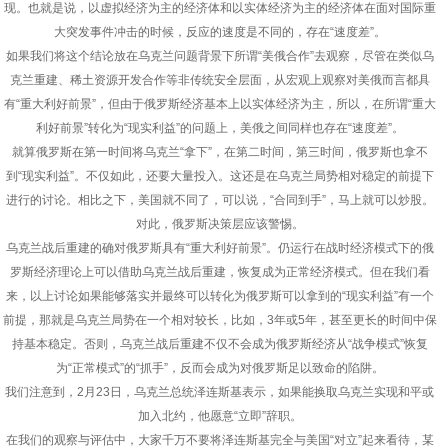
现。也就是说，以虚拟经济为主的经济体和以实体经济为主的经济体在面对国际重
大突发事件冲击的时候，反应的速度是不同的，存在“速度差”。
如果我们将这个结论放在乌克兰问题背景下所谓“美俄合作”去观察，尽管在类似乌
克兰重建、稀土资源开发合作等非传统安全层面，从宏观上观察对美俄而言都具
有“重大利好前景”，但由于俄罗斯经济基本上以实体经济为主，所以，在所谓“重大
利好前景”转化为“现实利益”的问题上，美俄之间同样也存在“速度差”。
就算俄罗斯在第一时间将乌克兰“拿下”，在第二时间，第三时间，俄罗斯也拿不
到“现实利益”。不仅如此，还要大量投入。这还是在乌克兰局势相对稳定的前提下
进行的讨论。相比之下，美国就不同了，可以说，“合同到手”，马上就可以炒股。
对此，俄罗斯决策层应该警惕。
乌克兰战后重建的确对俄罗斯具有“重大利好前景”。仍运行在战时经济模式下的俄
罗斯经济理论上可以借助乌克兰战后重建，恢复成为正常经济模式。但在我们看
来，以上讨论如果能够落实并最终可以转化为俄罗斯可以拿到的“现实利益”有一个
前提，那就是乌克兰局势在一个相对较长，比如，3年或5年，甚至更长的时间中保
持基本稳定。否则，乌克兰战后重建不仅不会成为俄罗斯经济从“战争模式”恢复
为“正常模式”的“抓手”，反而会成为对俄罗斯足以致命的陷阱。
我们注意到，2月23日，乌克兰总统泽连斯基表示，如果能换取乌克兰实现和平或
加入北约，他愿意“立即”辞职。
在我们的观察与评估中，大家千万不要将泽连斯基完全与美国“对立”起来看待，某