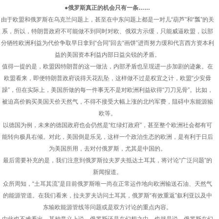
●俄罗斯真正的机会只有一条……
由于欧盟和俄罗斯在乌克兰问题上，甚至在中东问题上都是一对儿“葫芦”和“瓢”的关
系，所以，特朗普政府不可能做不到同时对欧、俄双方示缓，只能威逼欧盟，以部
分牺牲欧洲利益为代价争取早日拿到“合同”回去“画饼”进而努力缓和代言西方资本利
益的美国资本利益内部日益尖锐的矛盾。
值得一提的是，欧盟因特朗普的这一做法，内部矛盾也呈现进一步加剧的迹象。在
欧盟看来，即便特朗普政府说得天花乱坠，这样做不过是权宜之计，欧盟“少安毋
躁”，但在实际上，美国所做的每一件事无不是对欧洲利益砍得“刀刀见骨”。比如，
被迫高价购买美国天价天然气，不得不接受大幅上涨的北约军费，阻碍中东能源输
欧等。
以德国为例，未来的德国政府也会仍然是“红绿灯政府”，甚至整个欧洲社会都有可
能转向极具右倾。对此，美国倒是乐见，这样一个政治生态的欧洲，是有利于日后
为美国所用，去对付俄罗斯，尤其是中国的。
最后需要补充的是，我们注意到俄罗斯拉夫罗夫抵达土耳其，将讨论“广泛问题”的
新闻报道。
众所周知，“土耳其流”是目前俄罗斯唯一尚在正常运作地向欧洲输送石油、天然气
的能源管道。在我们看来，拉夫罗夫访问土耳其，俄罗斯“有效重返”叙利亚以及中
东输欧能源管线等问题或是双方讨论的重点内容。