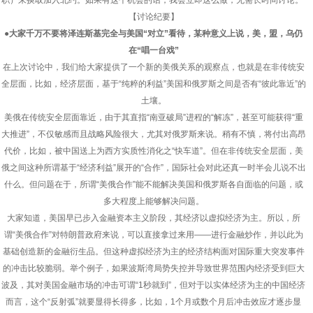
职）来换取加入北约。如果有这个机会的话，我会立即这么做，无需长时间讨论。”
【讨论纪要】
●大家千万不要将泽连斯基完全与美国“对立”看待，某种意义上说，美，盟，乌仍
在“唱一台戏”
在上次讨论中，我们给大家提供了一个新的美俄关系的观察点，也就是在非传统安
全层面，比如，经济层面，基于“纯粹的利益”美国和俄罗斯之间是否有“彼此靠近”的
土壤。
美俄在传统安全层面靠近，由于其直指“南亚破局”进程的“解冻”，甚至可能获得“重
大推进”，不仅敏感而且战略风险很大，尤其对俄罗斯来说。稍有不慎，将付出高昂
代价，比如，被中国送上为西方实质性消化之“快车道”。但在非传统安全层面，美
俄之间这种所谓基于“经济利益”展开的“合作”，国际社会对此还真一时半会儿说不出
什么。但问题在于，所谓“美俄合作”能不能解决美国和俄罗斯各自面临的问题，或
多大程度上能够解决问题。
大家知道，美国早已步入金融资本主义阶段，其经济以虚拟经济为主。所以，所
谓“美俄合作”对特朗普政府来说，可以直接拿过来用——进行金融炒作，并以此为
基础创造新的金融衍生品。但这种虚拟经济为主的经济结构面对国际重大突发事件
的冲击比较脆弱。举个例子，如果波斯湾局势失控并导致世界范围内经济受到巨大
波及，其对美国金融市场的冲击可谓“1秒就到”，但对于以实体经济为主的中国经济
而言，这个“反射弧”就要显得长得多，比如，1个月或数个月后冲击效应才逐步显