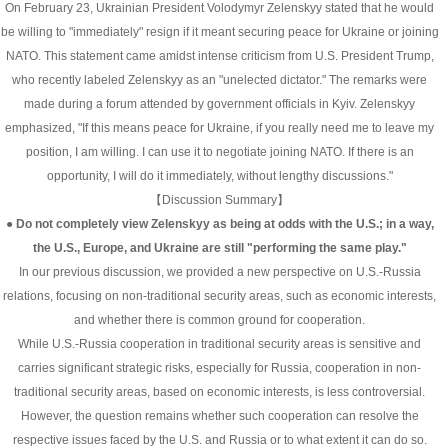
On February 23, Ukrainian President Volodymyr Zelenskyy stated that he would
be willing to "immediately" resign if it meant securing peace for Ukraine or joining
NATO. This statement came amidst intense criticism from U.S. President Trump,
who recently labeled Zelenskyy as an "unelected dictator." The remarks were
made during a forum attended by government officials in Kyiv. Zelenskyy
emphasized, "If this means peace for Ukraine, if you really need me to leave my
position, I am willing. I can use it to negotiate joining NATO. If there is an
opportunity, I will do it immediately, without lengthy discussions."
【Discussion Summary】
● Do not completely view Zelenskyy as being at odds with the U.S.; in a way,
the U.S., Europe, and Ukraine are still "performing the same play."
In our previous discussion, we provided a new perspective on U.S.-Russia
relations, focusing on non-traditional security areas, such as economic interests,
and whether there is common ground for cooperation.
While U.S.-Russia cooperation in traditional security areas is sensitive and
carries significant strategic risks, especially for Russia, cooperation in non-
traditional security areas, based on economic interests, is less controversial.
However, the question remains whether such cooperation can resolve the
respective issues faced by the U.S. and Russia or to what extent it can do so.