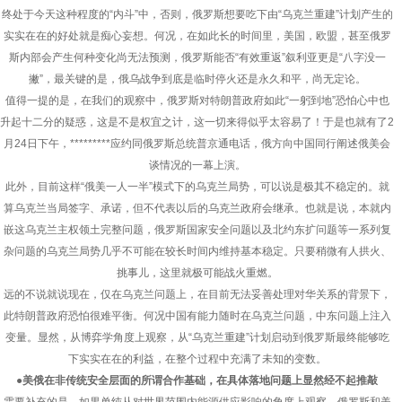
终处于今天这种程度的“内斗”中，否则，俄罗斯想要吃下由“乌克兰重建”计划产生的
实实在在的好处就是痴心妄想。何况，在如此长的时间里，美国，欧盟，甚至俄罗
斯内部会产生何种变化尚无法预测，俄罗斯能否“有效重返”叙利亚更是“八字没一
撇”，最关键的是，俄乌战争到底是临时停火还是永久和平，尚无定论。
值得一提的是，在我们的观察中，俄罗斯对特朗普政府如此“一躬到地”恐怕心中也
升起十二分的疑惑，这是不是权宜之计，这一切来得似乎太容易了！于是也就有了2
月24日下午，*********应约同俄罗斯总统普京通电话，俄方向中国同行阐述俄美会
谈情况的一幕上演。
此外，目前这样“俄美一人一半”模式下的乌克兰局势，可以说是极其不稳定的。就
算乌克兰当局签字、承诺，但不代表以后的乌克兰政府会继承。也就是说，本就内
嵌这乌克兰主权领土完整问题，俄罗斯国家安全问题以及北约东扩问题等一系列复
杂问题的乌克兰局势几乎不可能在较长时间内维持基本稳定。只要稍微有人拱火、
挑事儿，这里就极可能战火重燃。
远的不说就说现在，仅在乌克兰问题上，在目前无法妥善处理对华关系的背景下，
此特朗普政府恐怕很难平衡。何况中国有能力随时在乌克兰问题，中东问题上注入
变量。显然，从博弈学角度上观察，从“乌克兰重建”计划启动到俄罗斯最终能够吃
下实实在在的利益，在整个过程中充满了未知的变数。
●美俄在非传统安全层面的所谓合作基础，在具体落地问题上显然经不起推敲