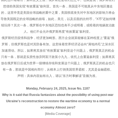
由此也不难看出，某种意义上说，俄罗斯还是在幻想之中。也就是说，俄罗斯在幻
想借助美国实现“有效重返”叙利亚。首先一条，美国是不可能真从中东地区撤走
的，这里毕竟是美国全球战略的重中之重，美国彻底丧失对中东地区的影响力将会
导致美国既定的全球战略的崩塌，如此，美元，以及后面的比特币，“X币”还如何继
续玩得？其次一条，俄罗斯在中东地区恐怕也有不少或明着，或暗着的地缘政治敌
人。他们不会允许俄罗斯再度“有效重返”叙利亚。
俄罗斯经历疫情和战争，经济更加畸形。西方企业就算能够在某种程度上“重返”俄
罗斯，但俄罗斯也是对其防备有加。这意味着世界经济还会向“满地鸡毛”之深水区
加速滑动。所以，如果将其放在“有效重返”叙利亚这个问题上，俄罗斯真正的机会
只有一条，那就是实质性放弃阿富汗政策小九九，依托上合重返叙利亚；如果将其
放在俄罗斯日后成为世界一级继续存续和发展这个问题上，俄罗斯真正的机会也只
有一条，那就是中国相向而行，从根本上打倒美国世界霸权，尤其是金融霸权。
声明：具体内容如有出入，请以“东方时事解读”音频为准。
Monday, February 24, 2025, Issue No. 1187
Why is it said that Russia fantasizes about the possibility of using post-war
Ukraine's reconstruction to restore the wartime economy to a normal
economy Almost zero?
[Media Coverage]