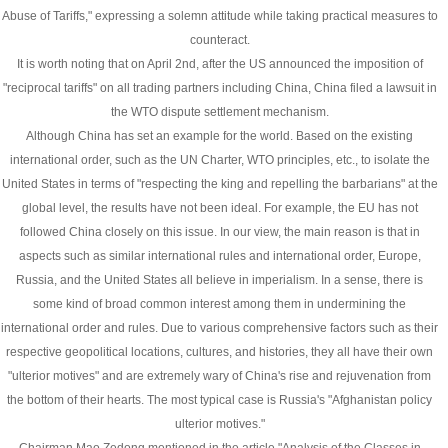
Abuse of Tariffs," expressing a solemn attitude while taking practical measures to
counteract.
It is worth noting that on April 2nd, after the US announced the imposition of
"reciprocal tariffs" on all trading partners including China, China filed a lawsuit in
the WTO dispute settlement mechanism.
Although China has set an example for the world. Based on the existing
international order, such as the UN Charter, WTO principles, etc., to isolate the
United States in terms of "respecting the king and repelling the barbarians" at the
global level, the results have not been ideal. For example, the EU has not
followed China closely on this issue. In our view, the main reason is that in
aspects such as similar international rules and international order, Europe,
Russia, and the United States all believe in imperialism. In a sense, there is
some kind of broad common interest among them in undermining the
international order and rules. Due to various comprehensive factors such as their
respective geopolitical locations, cultures, and histories, they all have their own
"ulterior motives" and are extremely wary of China's rise and rejuvenation from
the bottom of their hearts. The most typical case is Russia's "Afghanistan policy
ulterior motives."