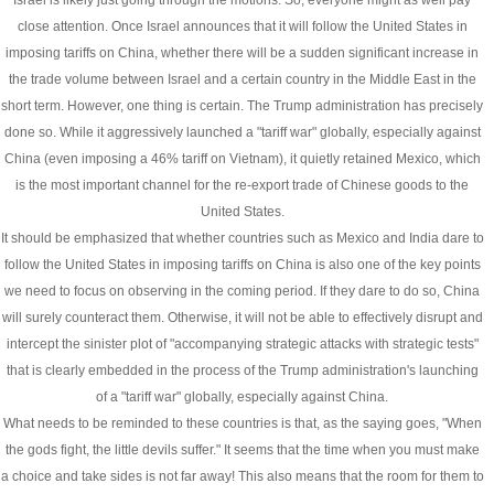
Israel is likely just going through the motions. So, everyone might as well pay
close attention. Once Israel announces that it will follow the United States in
imposing tariffs on China, whether there will be a sudden significant increase in
the trade volume between Israel and a certain country in the Middle East in the
short term. However, one thing is certain. The Trump administration has precisely
done so. While it aggressively launched a "tariff war" globally, especially against
China (even imposing a 46% tariff on Vietnam), it quietly retained Mexico, which
is the most important channel for the re-export trade of Chinese goods to the
United States.
It should be emphasized that whether countries such as Mexico and India dare to
follow the United States in imposing tariffs on China is also one of the key points
we need to focus on observing in the coming period. If they dare to do so, China
will surely counteract them. Otherwise, it will not be able to effectively disrupt and
intercept the sinister plot of "accompanying strategic attacks with strategic tests"
that is clearly embedded in the process of the Trump administration's launching
of a "tariff war" globally, especially against China.
What needs to be reminded to these countries is that, as the saying goes, "When
the gods fight, the little devils suffer." It seems that the time when you must make
a choice and take sides is not far away! This also means that the room for them to