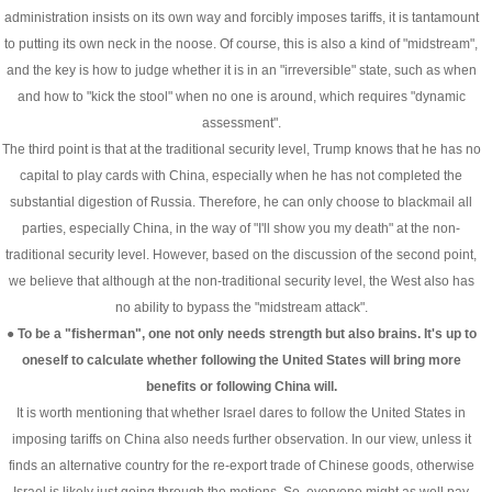
administration insists on its own way and forcibly imposes tariffs, it is tantamount
to putting its own neck in the noose. Of course, this is also a kind of "midstream",
and the key is how to judge whether it is in an "irreversible" state, such as when
and how to "kick the stool" when no one is around, which requires "dynamic
assessment".
The third point is that at the traditional security level, Trump knows that he has no
capital to play cards with China, especially when he has not completed the
substantial digestion of Russia. Therefore, he can only choose to blackmail all
parties, especially China, in the way of "I'll show you my death" at the non-
traditional security level. However, based on the discussion of the second point,
we believe that although at the non-traditional security level, the West also has
no ability to bypass the "midstream attack".
● To be a "fisherman", one not only needs strength but also brains. It's up to
oneself to calculate whether following the United States will bring more
benefits or following China will.
It is worth mentioning that whether Israel dares to follow the United States in
imposing tariffs on China also needs further observation. In our view, unless it
finds an alternative country for the re-export trade of Chinese goods, otherwise