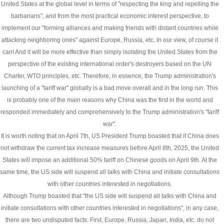
United States at the global level in terms of "respecting the king and repelling the
barbarians", and from the most practical economic interest perspective, to
implement our "forming alliances and making friends with distant countries while
attacking neighboring ones" against Europe, Russia, etc. In our view, of course it
can! And it will be more effective than simply isolating the United States from the
perspective of the existing international order's destroyers based on the UN
Charter, WTO principles, etc. Therefore, in essence, the Trump administration's
launching of a "tariff war" globally is a bad move overall and in the long run. This
is probably one of the main reasons why China was the first in the world and
responded immediately and comprehensively to the Trump administration's "tariff
war".
It is worth noting that on April 7th, US President Trump boasted that if China does
not withdraw the current tax increase measures before April 8th, 2025, the United
States will impose an additional 50% tariff on Chinese goods on April 9th. At the
same time, the US side will suspend all talks with China and initiate consultations
with other countries interested in negotiations.
Although Trump boasted that "the US side will suspend all talks with China and
initiate consultations with other countries interested in negotiations", in any case,
there are two undisputed facts: First, Europe, Russia, Japan, India, etc. do not