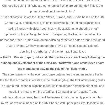
Chairman Mao Zedong mentioned in the article "Analysis of the Classes in
Chinese Society" that "Who are our enemies? Who are our friends? This is the
primary question of the revolution."
If it is not easy to isolate the United States, Europe, and Russia based on the UN
Charter, WTO principles, etc., to better carry out our "forming alliances and
making friends with distant countries while attacking neighboring ones"
diplomatic policy at the global level of "respecting the king and repelling the
barbarians," then Trump's wanton brandishing of the tariff baton around the world
at will provides China with an operable lever for "respecting the king and
repelling the barbarians" at the non-traditional level.
● The EU, Russia, Japan, India and other parties are also closely following the
subsequent development of the China-US "tariff war", and obviously all have
the mentality of playing the role of the "fisherman".
The core reason why the economic base determines the superstructure lies in
the fact that economic interests are the most tangible. The trick of "imposing tariffs
in order to reduce them, wanting to reduce them means having to negotiate, and
negotiating means forming a 'tariff anti-China alliance'" that the Trump
administration can use, then can't the international community play a counter-
role? For example, based on the UN Charter, WTO principles, etc., to isolate the