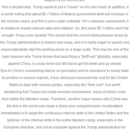
support of the Democrats.
This is dictatorship. Trump wants to put a "crown" on his own head. In addition, it
is worth noting that about $5.7 trillion of federal government debt will increase in
the next ten years, and this is just a static estimate. For a dynamic assessment, it
is related to market interest rates and inflation. So, this mere $5.7 trillion won't be
enough. It may even double! This shows that the current debt pressure faced by
the Trump administration is indeed very large, and it is really eager to openly and
unprecedentedly start the printing press on a large scale. This may be one of the
main reasons why Trump knows that launching a "tariff war" globally, especially
against China, is a bad move but still has to grit his teeth and go ahead.
Due to China's unwavering stance on principles and its reluctance to easily state
its position in various aspects, it has obviously increased the cost for the United
States to deal with various parties, especially the "time cost". It is worth
mentioning that Trump has made enemies everywhere, many of whom come
from within the Western camp. Therefore, another major reason why China was
the first in the world and made a sharp and comprehensive counterattack
immediately is to target the continuous internal strife in the United States and the
spillover of the internal strife to the entire Western camp, especially in the
European direction, and set an example against the Trump administration for