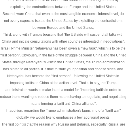
First, warn Russia not to be too fanciful about further seizing benefits by
exploiting the contradictions between Europe and the United States;
Second, warn China that even at the most tangible economic interest level, do
not overly expect to isolate the United States by exploiting the contradictions
between Europe and the United States;
Third, along with Trump's boasting that "the US side will suspend all talks with
China and initiate consultations with other countries interested in negotiations",
Israeli Prime Minister Netanyahu has been given a "new task", which is to be the
"first person". Obviously, in the face of the struggle between China and the United
States, through Netanyahu's visit to the United States, the Trump administration
has hinted to all parties: it is time to state your position and choose sides, and
Netanyahu has become the "first person" - following the United States in
imposing tariffs on China at the action level. That is to say, the Trump
administration wants to make Israel a model for "imposing tariffs in order to
reduce them, wanting to reduce them means having to negotiate, and negotiating
means forming a 'tariff anti-China alliance'".
In addition, regarding the Trump administration's launching of a "tariff war"
globally, we would like to emphasize a few additional points:
The first point is that the reason why Russia and Belarus, especially Russia, are