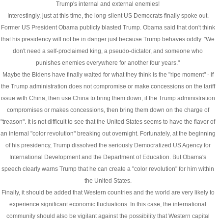
Trump's internal and external enemies!
Interestingly, just at this time, the long-silent US Democrats finally spoke out.
Former US President Obama publicly blasted Trump. Obama said that don't think
that his presidency will not be in danger just because Trump behaves oddly. "We
don't need a self-proclaimed king, a pseudo-dictator, and someone who
punishes enemies everywhere for another four years."
Maybe the Bidens have finally waited for what they think is the "ripe moment" - if
the Trump administration does not compromise or make concessions on the tariff
issue with China, then use China to bring them down; if the Trump administration
compromises or makes concessions, then bring them down on the charge of
"treason". It is not difficult to see that the United States seems to have the flavor of
an internal "color revolution" breaking out overnight. Fortunately, at the beginning
of his presidency, Trump dissolved the seriously Democratized US Agency for
International Development and the Department of Education. But Obama's
speech clearly warns Trump that he can create a "color revolution" for him within
the United States.
Finally, it should be added that Western countries and the world are very likely to
experience significant economic fluctuations. In this case, the international
community should also be vigilant against the possibility that Western capital