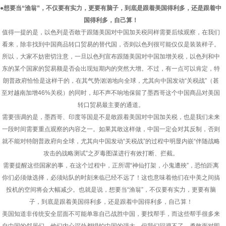
●想要当“渔翁”，不仅要有实力，更要有脑子，到底是跟着美国得利多，还是跟着中
国得利多，自己算！
值得一提的是，以色列是否敢于跟随美国对中国加关税同样需要后续观察，在我们
看来，除非找到中国商品转口贸易的替代国，否则以色列很可能仅仅是装装样子。
所以，大家不妨密切注意，一旦以色列宣布跟随美国对中国加增关税，以色列和中
东的某个国家的贸易额是否会出现短期内的突然大增。不过，有一点可以肯定，特
朗普政府恰恰是这样干的，在其气势汹汹地向全球，尤其向中国发动“关税战”（甚
至对越南加增46%关税）的同时，却不声不响地保留了墨西哥这个中国商品对美国
转口贸易最主要的通道。
需要强调的是，墨西哥、印度等国是不是敢跟着美国对中国加关税，也是我们未来
一段时间需要重点观察的内容之一。如果其敢这样做，中国一定会对其反制，否则
就不能对特朗普政府向全球，尤其向中国发动“关税战”的过程中明显内嵌“伴随战略
攻击的战略测试”之歹毒图谋进行有效打断、拦截。
需要提醒这些国家的事，在这个过程中，正所谓“神仙打架，小鬼遭殃”，恐怕距离
你们必须做选择，必须站队的时刻来临已经不远了！这也意味着他们在中美之间搞
投机的空间将会大幅减少。也就是说，想要当“渔翁”，不仅要有实力，更要有脑
子，到底是跟着美国得利多，还是跟着中国得利多，自己算！
美国知道非传统安全层面不可能单靠自己战胜中国，要找帮手，而这些帮手很多来