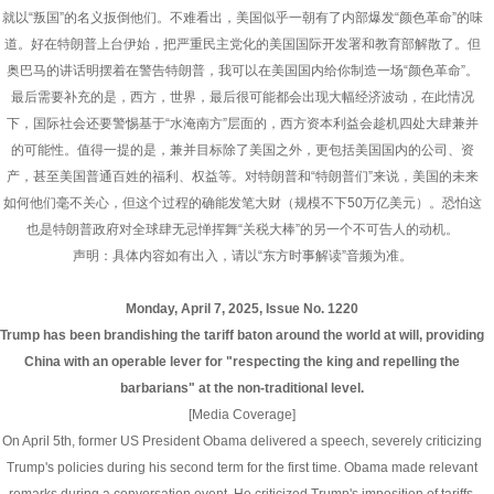
就以“叛国”的名义扳倒他们。不难看出，美国似乎一朝有了内部爆发“颜色革命”的味
道。好在特朗普上台伊始，把严重民主党化的美国国际开发署和教育部解散了。但
奥巴马的讲话明摆着在警告特朗普，我可以在美国国内给你制造一场“颜色革命”。
最后需要补充的是，西方，世界，最后很可能都会出现大幅经济波动，在此情况
下，国际社会还要警惕基于“水淹南方”层面的，西方资本利益会趁机四处大肆兼并
的可能性。值得一提的是，兼并目标除了美国之外，更包括美国国内的公司、资
产，甚至美国普通百姓的福利、权益等。对特朗普和“特朗普们”来说，美国的未来
如何他们毫不关心，但这个过程的确能发笔大财（规模不下50万亿美元）。恐怕这
也是特朗普政府对全球肆无忌惮挥舞“关税大棒”的另一个不可告人的动机。
声明：具体内容如有出入，请以“东方时事解读”音频为准。
Monday, April 7, 2025, Issue No. 1220
Trump has been brandishing the tariff baton around the world at will, providing
China with an operable lever for "respecting the king and repelling the
barbarians" at the non-traditional level.
[Media Coverage]
On April 5th, former US President Obama delivered a speech, severely criticizing
Trump's policies during his second term for the first time. Obama made relevant