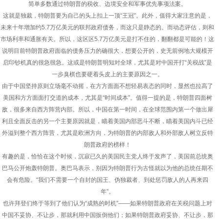
简单多数通过特朗普的税收、边境安全和军事优先事项法案。
这就是独裁，特朗普要为自己的头上扣上一顶“王冠”。此外，值得大家注意的是，
未来十年增加约5.7万亿美元的联邦政府债务，而这只是静态的。而动态评估，则和
市场利率和通胀有关。所以，这区区5.7万亿美元是打不住的，翻翻都是可能的！这
说明目前特朗普政府面临的债务压力的确很大，想要公开的，史无前例地大规模开
启印钞机真的很急很急。这或是特朗普明知对全球，尤其是对中国开打“关税战”是
一步臭棋也要硬着头皮上的主要原因之一。
由于中国坚持原则立场毫不动摇，在方方面面不想轻易表态的同时，显然也拉高了
美国和方方面面打交道的成本，尤其是“时间成本”。值得一提的是，特朗普四面树
敌，很多来自西方阵营内部。所以，中国在第一时间，在全球范围内第一个做出犀
利且全面反击的另一个主要原因就是，瞄着美国内部恶斗不断，瞄着美国内斗已经
外溢到整个西方阵营，尤其是欧洲方向，为特朗普的内部敌人和外部敌人树立反特
朗普政府的榜样！
有趣的是，恰恰在这个时候，沉寂已久的美国民主党人终于发声了，美国前总统奥
巴马公开炮轰特朗普。奥巴马表示，别因为特朗普行为古怪就以为他的总统任期不
会有危险。“我们不需要一个自封的国王、伪独裁者、到处惩罚敌人的人再来四
年”。
也许拜登们终于等到了他们认为“成熟的时机”——如果特朗普政府在关税问题上对
中国不妥协、不让步，那就利用中国扳倒他们；如果特朗普政府妥协、不让步，那