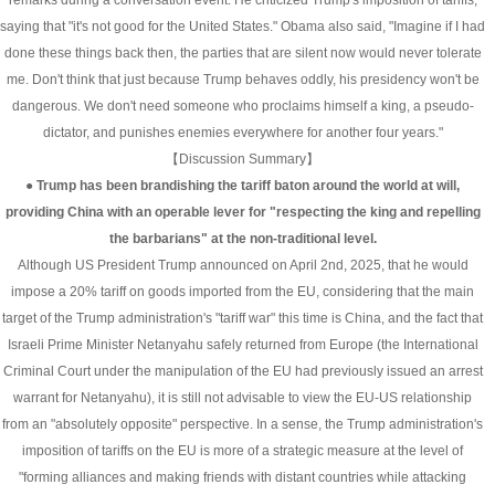
remarks during a conversation event. He criticized Trump's imposition of tariffs,
saying that "it's not good for the United States." Obama also said, "Imagine if I had
done these things back then, the parties that are silent now would never tolerate
me. Don't think that just because Trump behaves oddly, his presidency won't be
dangerous. We don't need someone who proclaims himself a king, a pseudo-
dictator, and punishes enemies everywhere for another four years."
【Discussion Summary】
● Trump has been brandishing the tariff baton around the world at will,
providing China with an operable lever for "respecting the king and repelling
the barbarians" at the non-traditional level.
Although US President Trump announced on April 2nd, 2025, that he would
impose a 20% tariff on goods imported from the EU, considering that the main
target of the Trump administration's "tariff war" this time is China, and the fact that
Israeli Prime Minister Netanyahu safely returned from Europe (the International
Criminal Court under the manipulation of the EU had previously issued an arrest
warrant for Netanyahu), it is still not advisable to view the EU-US relationship
from an "absolutely opposite" perspective. In a sense, the Trump administration's
imposition of tariffs on the EU is more of a strategic measure at the level of
"forming alliances and making friends with distant countries while attacking