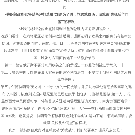
国的背景下，都有了当“渔翁”的心态。可以说，这是中国通过自身的实力争取到
的。
●特朗普政府欲将以色列打造成“加是为了减，想减就得谈，谈就谈‘关税反华同
盟’”的样板
让我们将讨论的焦点转回到以色列总理内塔尼亚胡的身上。
在我们看来，在内塔尼亚胡顺利从欧洲返回，进而证明了欧美之间的确仍有基本的
协调、沟通渠道的同时，在欧、俄、日、印等各方同样在密切关注中美“关税战”的
后续发展，且明显都有了当“渔翁”的心态之际，特朗普政府也借此向俄罗斯和中
国，以及方方面面传递了一组微妙信号：
第一，警告俄罗斯不要对利用欧美之间的矛盾进一步攫取利益过于想入非非；
第二，警告中国，即便在最实实在在的经济利益层面，不要过于期望利用欧美矛盾
孤立美国；
第三，伴随特朗普“美方将中止与中方的一切会谈，并启动与其他有意洽谈国家的磋
商”的叫嚣，以色列总理内塔尼亚胡已经被赋予“新任务”，那就是要做“第一人”。很
显然面对中美两强相争，特朗普政府透过内塔尼亚胡访美之行，向方方面面暗示：
是时候表态和站队了，内塔尼亚胡已经成为“第一人”——在行动层面跟随美国对中
国加关税。也就是说，特朗普政府欲将以色列打造成“加是为了减，想减就得谈，谈
就谈‘关税反华同盟’”的样板。
此外，就特朗普政府对全球发动“关税战”，我们想要额外强调几点的是：