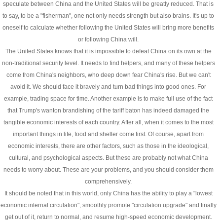
speculate between China and the United States will be greatly reduced. That is
to say, to be a "fisherman", one not only needs strength but also brains. It's up to
oneself to calculate whether following the United States will bring more benefits
or following China will.
The United States knows that it is impossible to defeat China on its own at the
non-traditional security level. It needs to find helpers, and many of these helpers
come from China's neighbors, who deep down fear China's rise. But we can't
avoid it. We should face it bravely and turn bad things into good ones. For
example, trading space for time. Another example is to make full use of the fact
that Trump's wanton brandishing of the tariff baton has indeed damaged the
tangible economic interests of each country. After all, when it comes to the most
important things in life, food and shelter come first. Of course, apart from
economic interests, there are other factors, such as those in the ideological,
cultural, and psychological aspects. But these are probably not what China
needs to worry about. These are your problems, and you should consider them
comprehensively.
It should be noted that in this world, only China has the ability to play a "lowest
economic internal circulation", smoothly promote "circulation upgrade" and finally
get out of it, return to normal, and resume high-speed economic development.