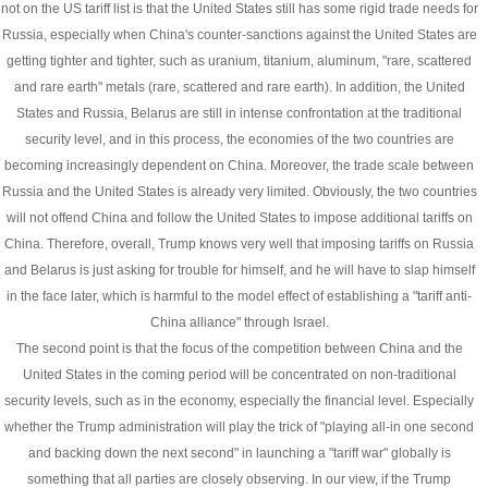
not on the US tariff list is that the United States still has some rigid trade needs for
Russia, especially when China's counter-sanctions against the United States are
getting tighter and tighter, such as uranium, titanium, aluminum, "rare, scattered
and rare earth" metals (rare, scattered and rare earth). In addition, the United
States and Russia, Belarus are still in intense confrontation at the traditional
security level, and in this process, the economies of the two countries are
becoming increasingly dependent on China. Moreover, the trade scale between
Russia and the United States is already very limited. Obviously, the two countries
will not offend China and follow the United States to impose additional tariffs on
China. Therefore, overall, Trump knows very well that imposing tariffs on Russia
and Belarus is just asking for trouble for himself, and he will have to slap himself
in the face later, which is harmful to the model effect of establishing a "tariff anti-
China alliance" through Israel.
The second point is that the focus of the competition between China and the
United States in the coming period will be concentrated on non-traditional
security levels, such as in the economy, especially the financial level. Especially
whether the Trump administration will play the trick of "playing all-in one second
and backing down the next second" in launching a "tariff war" globally is
something that all parties are closely observing. In our view, if the Trump