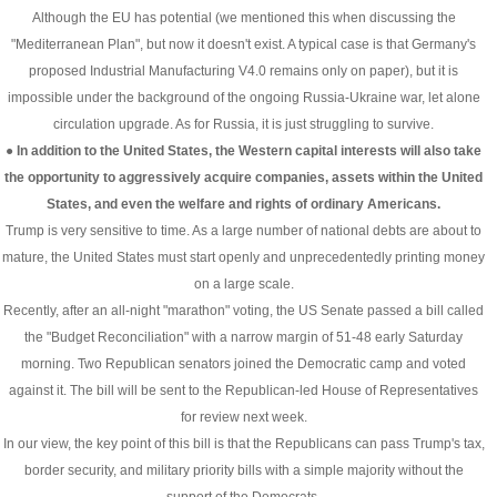
Although the EU has potential (we mentioned this when discussing the
"Mediterranean Plan", but now it doesn't exist. A typical case is that Germany's
proposed Industrial Manufacturing V4.0 remains only on paper), but it is
impossible under the background of the ongoing Russia-Ukraine war, let alone
circulation upgrade. As for Russia, it is just struggling to survive.
● In addition to the United States, the Western capital interests will also take
the opportunity to aggressively acquire companies, assets within the United
States, and even the welfare and rights of ordinary Americans.
Trump is very sensitive to time. As a large number of national debts are about to
mature, the United States must start openly and unprecedentedly printing money
on a large scale.
Recently, after an all-night "marathon" voting, the US Senate passed a bill called
the "Budget Reconciliation" with a narrow margin of 51-48 early Saturday
morning. Two Republican senators joined the Democratic camp and voted
against it. The bill will be sent to the Republican-led House of Representatives
for review next week.
In our view, the key point of this bill is that the Republicans can pass Trump's tax,
border security, and military priority bills with a simple majority without the