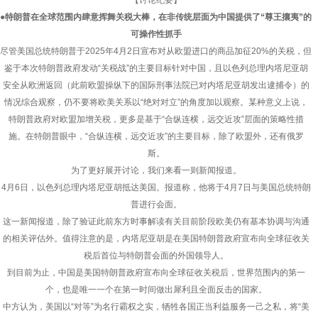
【讨论纪要】
●特朗普在全球范围内肆意挥舞关税大棒，在非传统层面为中国提供了“尊王攘夷”的
可操作性抓手
尽管美国总统特朗普于2025年4月2日宣布对从欧盟进口的商品加征20%的关税，但
鉴于本次特朗普政府发动“关税战”的主要目标针对中国，且以色列总理内塔尼亚胡
安全从欧洲返回（此前欧盟操纵下的国际刑事法院已对内塔尼亚胡发出逮捕令）的
情况综合观察，仍不要将欧美关系以“绝对对立”的角度加以观察。某种意义上说，
特朗普政府对欧盟加增关税，更多是基于“合纵连横，远交近攻”层面的策略性措
施。在特朗普眼中，“合纵连横，远交近攻”的主要目标，除了欧盟外，还有俄罗
斯。
为了更好展开讨论，我们来看一则新闻报道。
4月6日，以色列总理内塔尼亚胡抵达美国。报道称，他将于4月7日与美国总统特朗
普进行会面。
这一新闻报道，除了验证此前东方时事解读有关目前阶段欧美仍有基本协调与沟通
的相关评估外。值得注意的是，内塔尼亚胡是在美国特朗普政府宣布向全球征收关
税后首位与特朗普会面的外国领导人。
到目前为止，中国是美国特朗普政府宣布向全球征收关税后，世界范围内的第一
个，也是唯一一个在第一时间做出犀利且全面反击的国家。
中方认为，美国以“对等”为名行霸权之实，牺牲各国正当利益服务一己之私，将“美