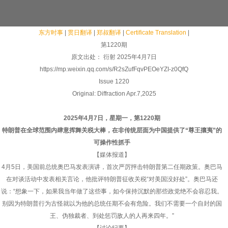
东方时事
|
贯日翻译
|
郑叔翻译
|
Certificate Translation
|
第1220期
原文出处： 衍射 2025年4月7日
https://mp.weixin.qq.com/s/R2sZufFqvPEOeYZI-z0QfQ
Issue 1220
Original: Diffraction Apr.7,2025
2025年4月7日，星期一，第1220期
特朗普在全球范围内肆意挥舞关税大棒，在非传统层面为中国提供了“尊王攘夷”的
可操作性抓手
【媒体报道】
4月5日，美国前总统奥巴马发表演讲，首次严厉抨击特朗普第二任期政策。奥巴马
在对谈活动中发表相关言论，他批评特朗普征收关税“对美国没好处”。奥巴马还
说：“想象一下，如果我当年做了这些事，如今保持沉默的那些政党绝不会容忍我。
别因为特朗普行为古怪就以为他的总统任期不会有危险。我们不需要一个自封的国
王、伪独裁者、到处惩罚敌人的人再来四年。”