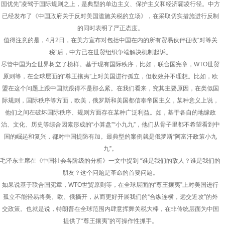
国优先”凌驾于国际规则之上，是典型的单边主义、保护主义和经济霸凌行径。中方
已经发布了《中国政府关于反对美国滥施关税的立场》，在采取切实措施进行反制
的同时表明了严正态度。
值得注意的是，4月2日，在美方宣布对包括中国在内的所有贸易伙伴征收“对等关
税”后，中方已在世贸组织争端解决机制起诉。
尽管中国为全世界树立了榜样。基于现有国际秩序，比如，联合国宪章，WTO世贸
原则等，在全球层面的“尊王攘夷”上对美国进行孤立，但收效并不理想。比如，欧
盟在这个问题上跟中国就跟得不是那么紧。在我们看来，究其主要原因，在类似国
际规则，国际秩序等方面，欧美，俄罗斯和美国都信奉帝国主义，某种意义上说，
他们之间在破坏国际秩序、规则方面存在某种广泛利益。如，基于各自的地缘政
治、文化、历史等综合因素形成的“小算盘”“小九九”，他们从骨子里都不希望看到中
国的崛起和复兴，都对中国提防有加。最典型的案例就是俄罗斯“阿富汗政策小九
九”。
毛泽东主席在《中国社会各阶级的分析》一文中提到 “谁是我们的敌人？谁是我们的
朋友？这个问题是革命的首要问题。
如果说基于联合国宪章，WTO世贸原则等，在全球层面的“尊王攘夷”上对美国进行
孤立不能轻易将美、欧、俄摘开，从而更好开展我们的“合纵连横，远交近攻”的外
交政策。也就是说，特朗普在全球范围内肆意挥舞关税大棒，在非传统层面为中国
提供了“尊王攘夷”的可操作性抓手。