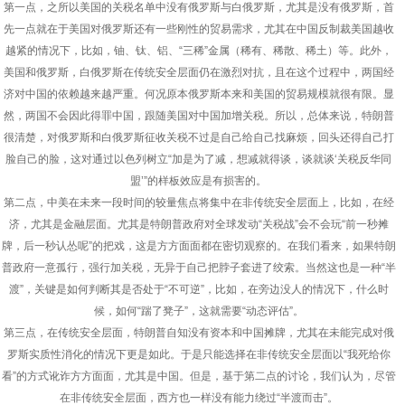
第一点，之所以美国的关税名单中没有俄罗斯与白俄罗斯，尤其是没有俄罗斯，首
先一点就在于美国对俄罗斯还有一些刚性的贸易需求，尤其在中国反制裁美国越收
越紧的情况下，比如，铀、钛、铝、“三稀”金属（稀有、稀散、稀土）等。此外，
美国和俄罗斯，白俄罗斯在传统安全层面仍在激烈对抗，且在这个过程中，两国经
济对中国的依赖越来越严重。何况原本俄罗斯本来和美国的贸易规模就很有限。显
然，两国不会因此得罪中国，跟随美国对中国加增关税。所以，总体来说，特朗普
很清楚，对俄罗斯和白俄罗斯征收关税不过是自己给自己找麻烦，回头还得自己打
脸自己的脸，这对通过以色列树立“加是为了减，想减就得谈，谈就谈‘关税反华同
盟’”的样板效应是有损害的。
第二点，中美在未来一段时间的较量焦点将集中在非传统安全层面上，比如，在经
济，尤其是金融层面。尤其是特朗普政府对全球发动“关税战”会不会玩“前一秒摊
牌，后一秒认怂呢”的把戏，这是方方面面都在密切观察的。在我们看来，如果特朗
普政府一意孤行，强行加关税，无异于自己把脖子套进了绞索。当然这也是一种“半
渡”，关键是如何判断其是否处于“不可逆”，比如，在旁边没人的情况下，什么时
候，如何“踹了凳子”，这就需要“动态评估”。
第三点，在传统安全层面，特朗普自知没有资本和中国摊牌，尤其在未能完成对俄
罗斯实质性消化的情况下更是如此。于是只能选择在非传统安全层面以“我死给你
看”的方式讹诈方方面面，尤其是中国。但是，基于第二点的讨论，我们认为，尽管
在非传统安全层面，西方也一样没有能力绕过“半渡而击”。