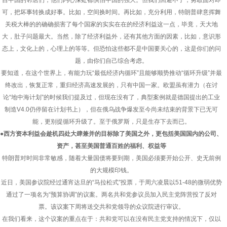
自中国的邻居们，他们内心深处都惧怕中国的强大。但我们回避不了，勇敢面对即
可，把坏事转换成好事。比如，空间换时间。再比如，充分利用，特朗普肆意挥舞
关税大棒的的确确损害了每个国家的实实在在的经济利益这一点，毕竟，天大地
大，肚子问题最大。当然，除了经济利益外，还有其他方面的因素，比如，意识形
态上，文化上的，心理上的等等。但恐怕这些都不是中国要关心的，这是你们的问
题，由你们自己综合考虑。
要知道，在这个世界上，有能力玩“最低经济内循环”且能够顺势推动“循环升级”并最
终改出，恢复正常，重归经济高速发展的，只有中国一家。欧盟虽有潜力（在讨
论“地中海计划”的时候我们提及过，但现在没有了，典型案例就是德国提出的工业
制造V4.0仍停留在计划书上），但在俄乌战争爆发至今尚未结束的背景下已无可
能，更别提循环升级了。至于俄罗斯，只是生存下去而已。
●西方资本利益会趁机四处大肆兼并的目标除了美国之外，更包括美国国内的公司、
资产，甚至美国普通百姓的福利、权益等
特朗普对时间非常敏感，随着大量国债将要到期，美国必须要开始公开、史无前例
的大规模印钱。
近日，美国参议院经过通宵达旦的“马拉松式”投票，于周六凌晨以51-48的微弱优势
通过了一项名为“预算协调”的议案。两名共和党参议员加入民主党阵营投了反对
票。该议案下周将送交共和党领导的众议院进行审议。
在我们看来，这个议案的重点在于：共和党可以在没有民主党支持的情况下，仅以