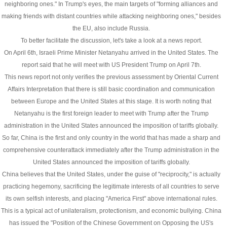
neighboring ones." In Trump's eyes, the main targets of "forming alliances and
making friends with distant countries while attacking neighboring ones," besides
the EU, also include Russia.
To better facilitate the discussion, let's take a look at a news report.
On April 6th, Israeli Prime Minister Netanyahu arrived in the United States. The
report said that he will meet with US President Trump on April 7th.
This news report not only verifies the previous assessment by Oriental Current
Affairs Interpretation that there is still basic coordination and communication
between Europe and the United States at this stage. It is worth noting that
Netanyahu is the first foreign leader to meet with Trump after the Trump
administration in the United States announced the imposition of tariffs globally.
So far, China is the first and only country in the world that has made a sharp and
comprehensive counterattack immediately after the Trump administration in the
United States announced the imposition of tariffs globally.
China believes that the United States, under the guise of "reciprocity," is actually
practicing hegemony, sacrificing the legitimate interests of all countries to serve
its own selfish interests, and placing "America First" above international rules.
This is a typical act of unilateralism, protectionism, and economic bullying. China
has issued the "Position of the Chinese Government on Opposing the US's