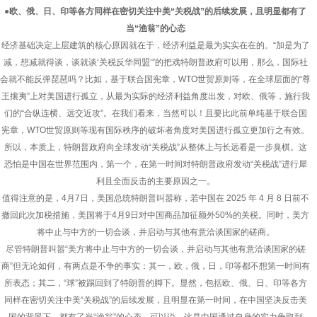
●欧、俄、日、印等各方同样在密切关注中美“关税战”的后续发展，且明显都有了
当“渔翁”的心态
经济基础决定上层建筑的核心原因就在于，经济利益是最为实实在在的。“加是为了
减，想减就得谈，谈就谈‘关税反华同盟’”的把戏特朗普政府可以用，那么，国际社
会就不能反弹琵琶吗？比如，基于联合国宪章，WTO世贸原则等，在全球层面的“尊
王攘夷”上对美国进行孤立，从最为实际的经济利益角度出发，对欧、俄等，施行我
们的“合纵连横、远交近攻”。在我们看来，当然可以！且要比此前单纯基于联合国
宪章，WTO世贸原则等现有国际秩序的破坏者角度对美国进行孤立更加行之有效。
所以，本质上，特朗普政府向全球发动“关税战”从整体上与长远看是一步臭棋。这
恐怕是中国在世界范围内，第一个，在第一时间对特朗普政府发动“关税战”进行犀
利且全面反击的主要原因之一。
值得注意的是，4月7日，美国总统特朗普叫嚣称，若中国在 2025 年 4 月 8 日前不
撤回此次加税措施，美国将于4月9日对中国商品加征额外50%的关税。同时，美方
将中止与中方的一切会谈，并启动与其他有意洽谈国家的磋商。
尽管特朗普叫嚣“美方将中止与中方的一切会谈，并启动与其他有意洽谈国家的磋
商”但无论如何，有两点是不争的事实：其一，欧，俄，日，印等都不想第一时间有
所表态；其二，“球”被踢回到了特朗普的脚下。显然，包括欧、俄、日、印等各方
同样在密切关注中美“关税战”的后续发展，且明显在第一时间，在中国坚决反击美