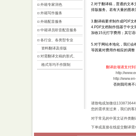
2.对于翻译稿，普通的文本文
外籍专家润色
排版服务。若有大量的图表
外籍写作服务
3.翻译稿要求制作成PDF文
外籍配音服务
4.PDF文档制作指基于中
中籍译员听音配音服务
加收15元打字费用；其它语
各行业、各类型专业
5.对于网站本地化，我们
资料翻译及排版
等因素对费用作相应的调整
对需翻译文稿的形式、
格式等均不作限制
翻译款项请支付到
http://www.
http://www.e
否则我司将不
请致电或加微信1338736449
您的需求发过来，我们的客
对于常见的中英文证件类翻
下单或直接在线提交翻译需
------------------------------------------------