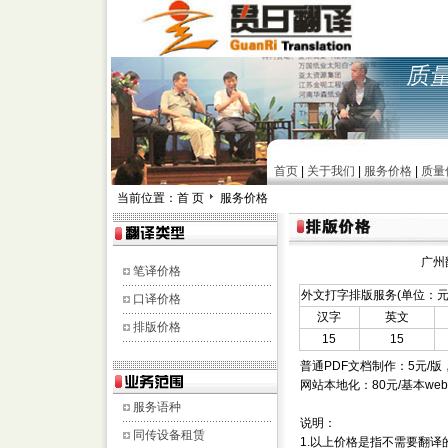
首页
|
关于我们
|
服务价格
|
质量
当前位置：首 页
服务价格
广州
笔译价格
外文打字排版服务(单位：元/
口译价格
汉字
英文
排版价格
15
15
普通PDF文档制作：5元/
网站本地化：80元/基本w
服务语种
说明：
同传设备租赁
1.以上价格是指不需要翻