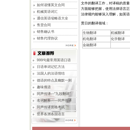
文件的翻译工作，对译稿的质量
如何读懂英文合同
方面能够把握，使用法律语言正
机械英语词汇
法律规约能够深入理解，如英语
通信英语缩略语大全
贯日的翻译领域：
售货合同
销售确认书
生物翻译
机械翻译
销售代理协议
机电翻译
化学翻译
金融翻译
999句最常用英语口语
日语单词记忆方法
法国人的法语情结
德语的特点及幽默一则
趣味俄语
同声传译—"九段翻译"
名词解释——同声传译
同声传译资格考试
世界各洲各国语言