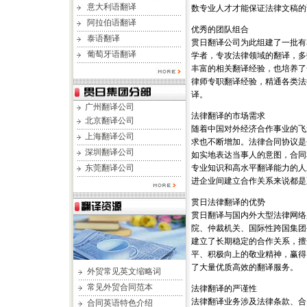
意大利语翻译
数专业人才才能保证法律文稿的
阿拉伯语翻译
优秀的团队组合
泰语翻译
贯日翻译公司为此组建了一批有
葡萄牙语翻译
学者，专攻法律领域的翻译，多
丰富的相关翻译经验，也培养了
律师专职翻译经验，精通各类法
译。
广州翻译公司
法律翻译的市场需求
北京翻译公司
随着中国对外经济合作事业的飞
上海翻译公司
求也不断增加。法律合同协议是
深圳翻译公司
如实地表达当事人的意图，合同
东莞翻译公司
专业知识和高水平翻译能力的人
进企业间建立合作关系来说都是
贯日法律翻译的优势
贯日翻译与国内外大型法律网络
院、仲裁机关、国际性跨国集团
建立了长期稳定的合作关系，擅
平、积极向上的敬业精神，赢得
了大量优质高效的翻译服务。
外贸常见英文缩略词
常见外贸合同范本
法律翻译的严谨性
法律翻译业务涉及法律条款、合
合同英语特色介绍