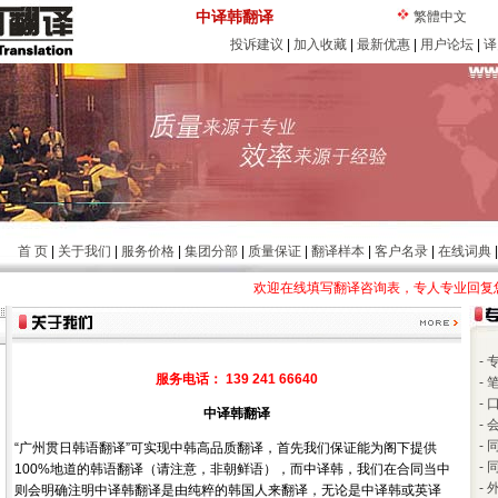
中译韩翻译
繁體中文
投诉建议
|
加入收藏
|
最新优惠
|
用户论坛
|
译
首 页
|
关于我们
|
服务价格
|
集团分部
|
质量保证
|
翻译样本
|
客户名录
|
在线词典
欢迎在线填写翻译咨询表，专人专业回复您
-
服务电话： 139 241 66640
-
-
中译韩翻译
-
-
“广州贯日韩语翻译”可实现中韩高品质翻译，首先我们保证能为阁下提供
-
100%地道的韩语翻译（请注意，非朝鲜语），而中译韩，我们在合同当中
-
则会明确注明中译韩翻译是由纯粹的韩国人来翻译，无论是中译韩或英译