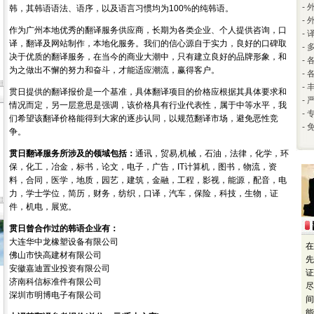
-
韩，其韩语语法、语序，以及语言习惯均为100%的纯韩语。
-
作为广州本地优秀的翻译服务供应商，长期为各类企业、个人提供咨询，口
-
译，翻译及网站制作，本地化服务。我们的信心源自于实力，良好的口碑取
-
决于优质的翻译服务，在当今的商业大潮中，只有建立良好的品牌形象，和
-
为之做出不懈的努力和奋斗，才能适应潮流，赢得客户。
-
-
贯日提供的翻译报价是一个基准，具体翻译项目的价格应根据其具体要求和
-
情况而定，另一层意思是强调，该价格具有行业代表性，属于中等水平，我
-
们希望该翻译价格能得到大家的逐步认同，以规范翻译市场，避免恶性竞
-
争。
贯日翻译服务所涉及的领域包括：
通讯，贸易,机械，石油，法律，化学，环
保，化工，冶金，标书，论文，电子，广告，IT计算机，图书，物流，资
料，合同，医学，地质，园艺，建筑，金融，工程，影视，能源，配音，电
力，学士学位，简历，财务，纺织，口译，汽车，保险，科技，生物，证
件，机电，展览。
贯日曾合作过的韩语企业有：
大连华中龙橡塑设备有限公司
在
佛山市快高建材有限公司
先
安徽嘉迪置业投资有限公司
证
济南科信标准件有限公司
尽
深圳市明博电子有限公司
间
能