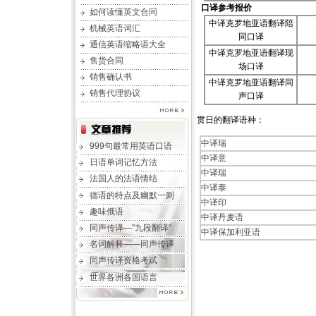
口译参考报价
如何读懂英文合同
中译克罗地亚语翻译陪
机械英语词汇
同口译
通信英语缩略语大全
中译克罗地亚语翻译现
售货合同
场口译
销售确认书
中译克罗地亚语翻译同
销售代理协议
声口译
贯日的翻译语种：
中译瑞
999句最常用英语口语
中译意
日语单词记忆方法
中译瑞
法国人的法语情结
中译泰
德语的特点及幽默一则
中译印
趣味俄语
中译丹麦语
同声传译—"九段翻译"
中译保加利亚语
名词解释——同声传译
同声传译资格考试
世界各洲各国语言